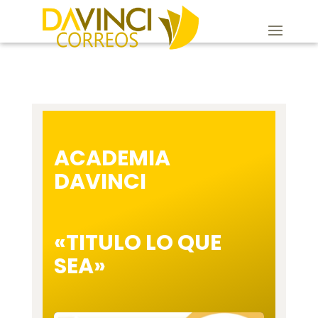
ACADEMIA
DAVINCI
«TITULO LO QUE
SEA»