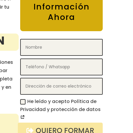
Información
r tu
Ahora
N
ciones
ipar
pleta
 y en
He leído y acepto Política de
Privacidad y protección de datos
QUIERO FORMAR