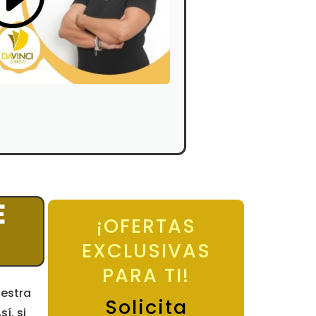
E
¡OFERTAS
EXCLUSIVAS
PARA TI!
uestra
Solicita
í, si