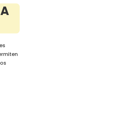
IA
es
ermiten
sos