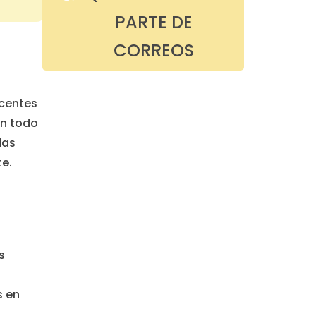
PARTE DE
CORREOS
ocentes
an todo
das
e.
s
s en