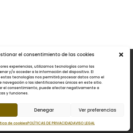
stionar el consentimiento de las cookies
jores experiencias, utilizamos tecnologías como las
nar y/o acceder a la información del dispositivo. El
estas tecnologías nos permitirá procesar datos como el
navegación o las identificaciones únicas en este sitio.
irar el consentimiento, puede afectar negativamente a
cas y funciones.
Denegar
Ver preferencias
Conoce nuestra academia
ítica de cookies
POLÍTICAS DE PRIVACIDAD
AVISO LEGAL